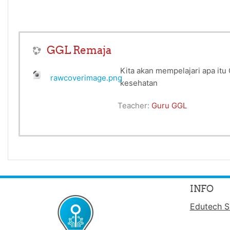
GGL Remaja
Kita akan mempelajari apa it
rawcoverimage.png
kesehatan
Teacher:
Guru GGL
INFO
Edutech S